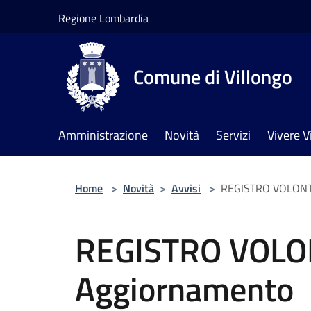
Salta al contenuto principale
Regione Lombardia
Comune di Villongo
Amministrazione
Novità
Servizi
Vivere V
Home
>
Novità
>
Avvisi
>
REGISTRO VOLONTA
REGISTRO VOLO
Aggiornamento