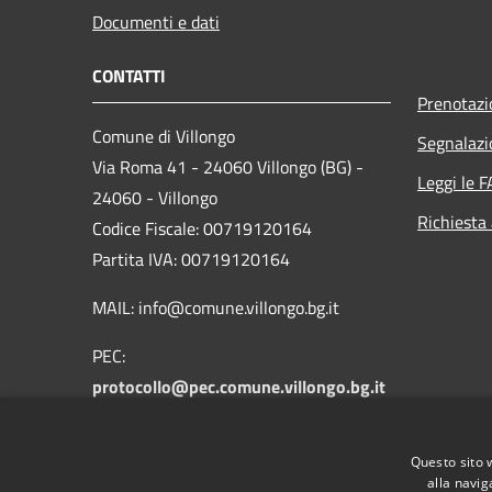
Documenti e dati
CONTATTI
Prenotaz
Comune di Villongo
Segnalazi
Via Roma 41 - 24060 Villongo (BG) -
Leggi le 
24060 - Villongo
Richiesta
Codice Fiscale: 00719120164
Partita IVA: 00719120164
MAIL: info@comune.villongo.bg.it
PEC:
protocollo@pec.comune.villongo.bg.it
Centralino Unico: +39 035 927222
Questo sito 
alla navig