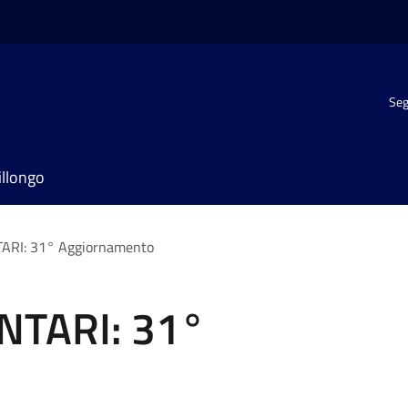
Seg
illongo
RI: 31° Aggiornamento
NTARI: 31°