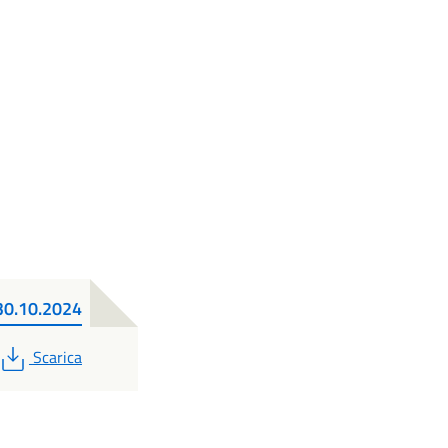
_30.10.2024
PDF
Scarica