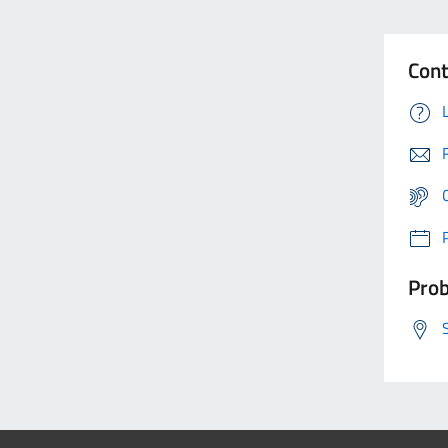
Cont
Prob