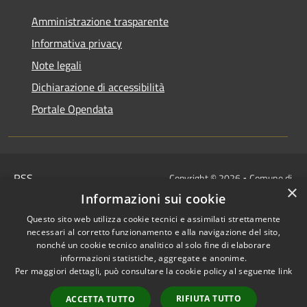
Amministrazione trasparente
Informativa privacy
Note legali
Dichiarazione di accessibilità
Portale Opendata
RSS
Copyright © 2026 • Comune di
×
Accessibilità
Villongo • Powered by
Informazioni sui cookie
Privacy
Municipium
Accesso
•
Questo sito web utilizza cookie tecnici e assimilati strettamente
Cookie
redazione
necessari al corretto funzionamento e alla navigazione del sito,
Mappa del sito
nonché un cookie tecnico analitico al solo fine di elaborare
informazioni statistiche, aggregate e anonime.
IBAN COMUNALI: per i cittadini
Per maggiori dettagli, può consultare la cookie policy al seguente
link
IT48Z0851453760000000120312
/
RIFIUTA TUTTO
ACCETTA TUTTO