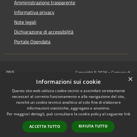
Amministrazione trasparente
Informativa privacy
Note legali
Dichiarazione di accessibilità
Portale Opendata
RSS
Copyright © 2026 • Comune di
×
Accessibilità
Villongo • Powered by
Informazioni sui cookie
Privacy
Municipium
Accesso
•
Questo sito web utilizza cookie tecnici e assimilati strettamente
Cookie
redazione
necessari al corretto funzionamento e alla navigazione del sito,
Mappa del sito
nonché un cookie tecnico analitico al solo fine di elaborare
informazioni statistiche, aggregate e anonime.
IBAN COMUNALI: per i cittadini
Per maggiori dettagli, può consultare la cookie policy al seguente
link
IT48Z0851453760000000120312
/
RIFIUTA TUTTO
ACCETTA TUTTO
IT32I0100004306TU0000005820