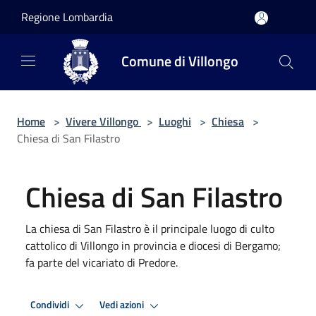
Salta al contenuto principale
Regione Lombardia
Comune di Villongo
Home
>
Vivere Villongo
>
Luoghi
>
Chiesa
>
Chiesa di San Filastro
Chiesa di San Filastro
La chiesa di San Filastro è il principale luogo di culto
cattolico di Villongo in provincia e diocesi di Bergamo;
fa parte del vicariato di Predore.
Condividi
Vedi azioni