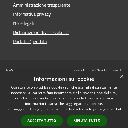
Amministrazione trasparente
Informativa privacy
Note legali
Dichiarazione di accessibilità
Portale Opendata
RSS
Copyright © 2026 • Comune di
×
Accessibilità
Villongo • Powered by
Informazioni sui cookie
Privacy
Municipium
Accesso
•
Questo sito web utilizza cookie tecnici e assimilati strettamente
Cookie
redazione
necessari al corretto funzionamento e alla navigazione del sito,
Mappa del sito
nonché un cookie tecnico analitico al solo fine di elaborare
informazioni statistiche, aggregate e anonime.
IBAN COMUNALI: per i cittadini
Per maggiori dettagli, può consultare la cookie policy al seguente
link
IT48Z0851453760000000120312
/
RIFIUTA TUTTO
ACCETTA TUTTO
IT32I0100004306TU0000005820