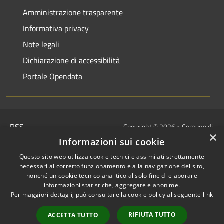
Amministrazione trasparente
Informativa privacy
Note legali
Dichiarazione di accessibilità
Portale Opendata
RSS
Copyright © 2026 • Comune di
×
Accessibilità
Villongo • Powered by
Informazioni sui cookie
Privacy
Municipium
Accesso
•
Questo sito web utilizza cookie tecnici e assimilati strettamente
Cookie
redazione
necessari al corretto funzionamento e alla navigazione del sito,
Mappa del sito
nonché un cookie tecnico analitico al solo fine di elaborare
informazioni statistiche, aggregate e anonime.
IBAN COMUNALI: per i cittadini
Per maggiori dettagli, può consultare la cookie policy al seguente
link
IT48Z0851453760000000120312
/
RIFIUTA TUTTO
ACCETTA TUTTO
IT32I0100004306TU0000005820