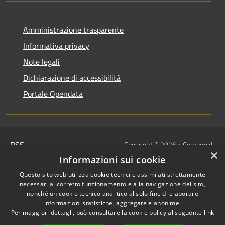
Amministrazione trasparente
Informativa privacy
Note legali
Dichiarazione di accessibilità
Portale Opendata
RSS
Copyright © 2026 • Comune di
×
Accessibilità
Villongo • Powered by
Informazioni sui cookie
Privacy
Municipium
Accesso
•
Questo sito web utilizza cookie tecnici e assimilati strettamente
Cookie
redazione
necessari al corretto funzionamento e alla navigazione del sito,
Mappa del sito
nonché un cookie tecnico analitico al solo fine di elaborare
informazioni statistiche, aggregate e anonime.
IBAN COMUNALI: per i cittadini
Per maggiori dettagli, può consultare la cookie policy al seguente
link
IT48Z0851453760000000120312