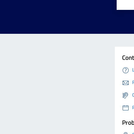
Cont
Prob