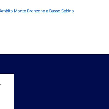
ale Ambito Monte Bronzone e Basso Sebino
?