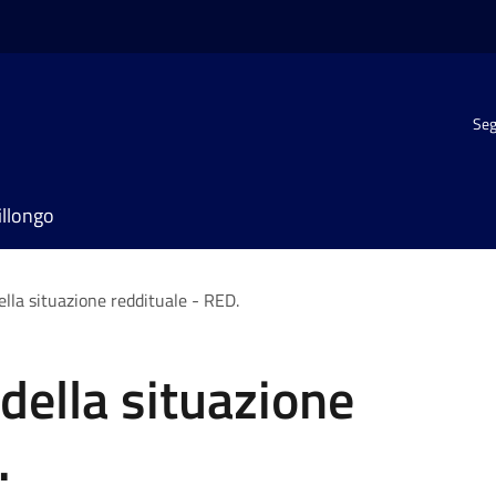
Seg
illongo
ella situazione reddituale - RED.
della situazione
.