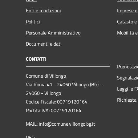
Enti e fondazioni
Imprese 
Politici
Catasto e
Personale Amministrativo
Mobilità e
Documenti e dati
CONTATTI
Prenotaz
Comune di Villongo
Segnalazi
Via Roma 41 - 24060 Villongo (BG) -
Leggi le 
24060 - Villongo
Richiesta
Codice Fiscale: 00719120164
Partita IVA: 00719120164
MAIL: info@comune.villongo.bg.it
PEC: