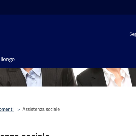
Seg
illongo
omenti
>
Assistenza sociale