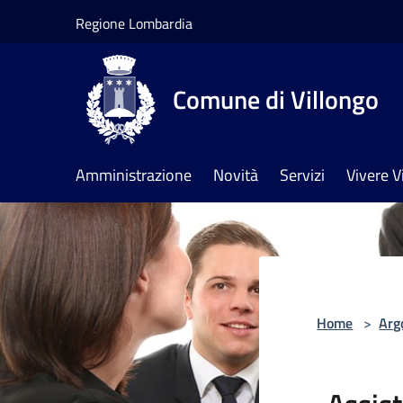
Salta al contenuto principale
Regione Lombardia
Comune di Villongo
Amministrazione
Novità
Servizi
Vivere V
Home
>
Arg