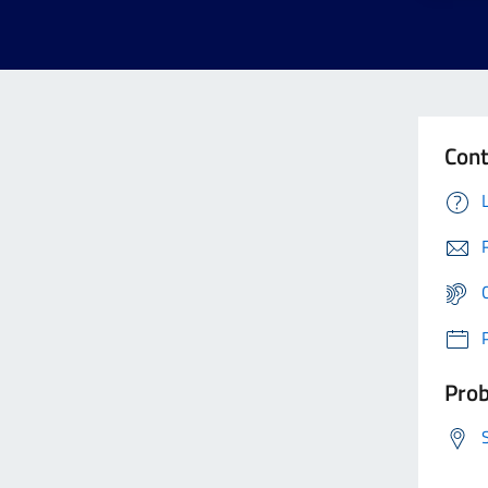
Cont
Prob