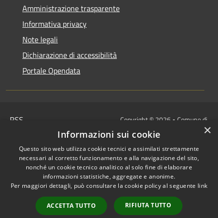
Amministrazione trasparente
Informativa privacy
Note legali
Dichiarazione di accessibilità
Portale Opendata
RSS
Copyright © 2026 • Comune di
×
Accessibilità
Villongo • Powered by
Informazioni sui cookie
Privacy
Municipium
Accesso
•
Questo sito web utilizza cookie tecnici e assimilati strettamente
Cookie
redazione
necessari al corretto funzionamento e alla navigazione del sito,
Mappa del sito
nonché un cookie tecnico analitico al solo fine di elaborare
informazioni statistiche, aggregate e anonime.
IBAN COMUNALI: per i cittadini
Per maggiori dettagli, può consultare la cookie policy al seguente
link
IT48Z0851453760000000120312
/
RIFIUTA TUTTO
ACCETTA TUTTO
IT32I0100004306TU0000005820