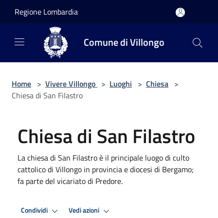
Salta al contenuto principale
Regione Lombardia
Comune di Villongo
Home
>
Vivere Villongo
>
Luoghi
>
Chiesa
>
Chiesa di San Filastro
Chiesa di San Filastro
La chiesa di San Filastro è il principale luogo di culto
cattolico di Villongo in provincia e diocesi di Bergamo;
fa parte del vicariato di Predore.
Condividi
Vedi azioni