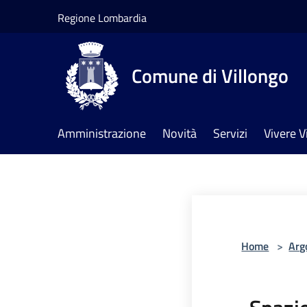
Salta al contenuto principale
Regione Lombardia
Comune di Villongo
Amministrazione
Novità
Servizi
Vivere V
Home
>
Arg