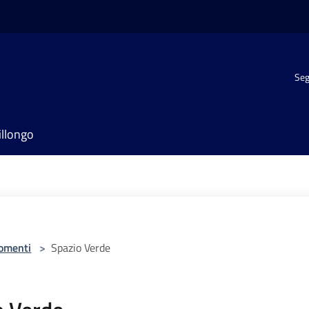
Seg
illongo
omenti
>
Spazio Verde