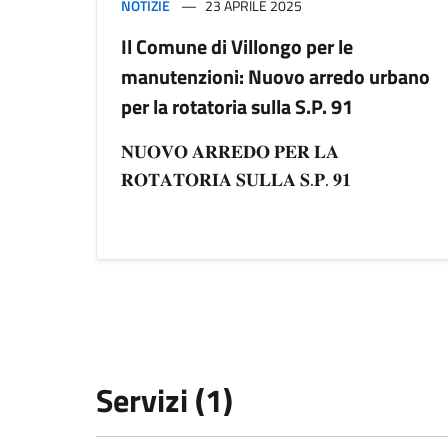
NOTIZIE
23 APRILE 2025
Il Comune di Villongo per le
manutenzioni: Nuovo arredo urbano
per la rotatoria sulla S.P. 91
𝐍𝐔𝐎𝐕𝐎 𝐀𝐑𝐑𝐄𝐃𝐎 𝐏𝐄𝐑 𝐋𝐀
𝐑𝐎𝐓𝐀𝐓𝐎𝐑𝐈𝐀 𝐒𝐔𝐋𝐋𝐀 𝐒.𝐏. 𝟗𝟏
Servizi (1)