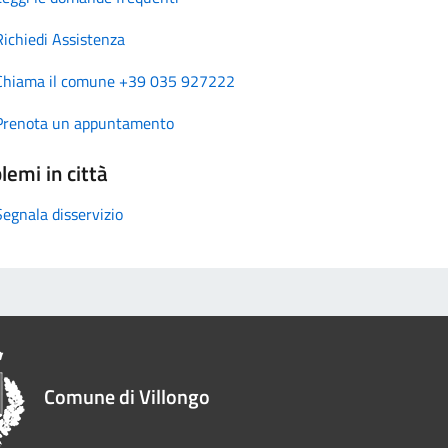
Richiedi Assistenza
Chiama il comune +39 035 927222
Prenota un appuntamento
lemi in città
Segnala disservizio
Comune di Villongo