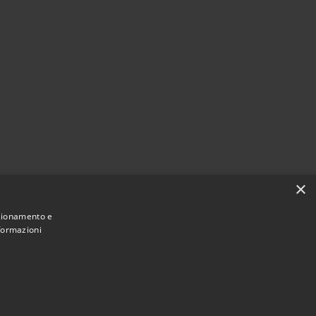
×
nzionamento e
nformazioni
Municipium
Accesso redazione
i Villongo • Powered by
•