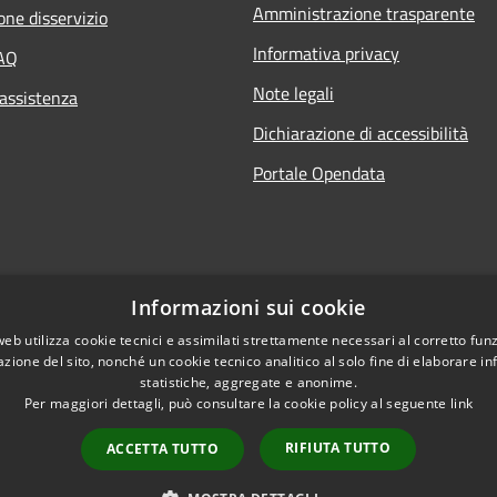
Amministrazione trasparente
one disservizio
Informativa privacy
FAQ
Note legali
 assistenza
Dichiarazione di accessibilità
Portale Opendata
Informazioni sui cookie
web utilizza cookie tecnici e assimilati strettamente necessari al corretto fu
azione del sito, nonché un cookie tecnico analitico al solo fine di elaborare i
statistiche, aggregate e anonime.
Per maggiori dettagli, può consultare la cookie policy al seguente
link
l sito
Copyright © 2026 • Comune d
RIFIUTA TUTTO
ACCETTA TUTTO
0000000120312 /