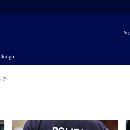
Seg
illongo
e (5)