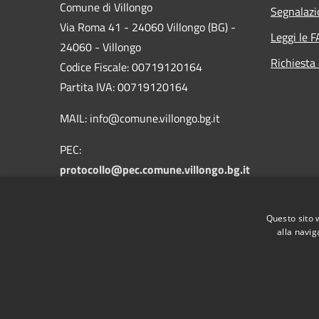
Comune di Villongo
Segnalazi
Via Roma 41 - 24060 Villongo (BG) -
Leggi le 
24060 - Villongo
Richiesta
Codice Fiscale: 00719120164
Partita IVA: 00719120164
MAIL: info@comune.villongo.bg.it
PEC:
protocollo@pec.comune.villongo.bg.it
Centralino Unico: +39 035 927222
Questo sito 
alla navig
RSS
Accessibilità
Privacy
Cookie
Mappa de
IBAN COMUNALI: per i cittadini IT48Z085145376
IT32I0100004306TU0000005820 Tesoreria Unica