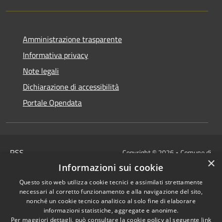
Amministrazione trasparente
Informativa privacy
Note legali
Dichiarazione di accessibilità
Portale Opendata
RSS
Copyright © 2026 • Comune di
×
Accessibilità
Villongo • Powered by
Informazioni sui cookie
Privacy
Municipium
Accesso
•
Questo sito web utilizza cookie tecnici e assimilati strettamente
Cookie
redazione
necessari al corretto funzionamento e alla navigazione del sito,
Mappa del sito
nonché un cookie tecnico analitico al solo fine di elaborare
informazioni statistiche, aggregate e anonime.
IBAN COMUNALI: per i cittadini
Per maggiori dettagli, può consultare la cookie policy al seguente
link