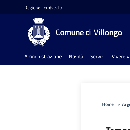
Salta al contenuto principale
Regione Lombardia
Comune di Villongo
Amministrazione
Novità
Servizi
Vivere V
Home
>
Arg