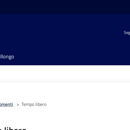
Seg
illongo
omenti
>
Tempo libero