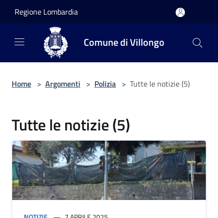
Salta al contenuto principale
Regione Lombardia
Comune di Villongo
Home
>
Argomenti
>
Polizia
>
Tutte le notizie (5)
Tutte le notizie (5)
NOTIZIE
7 APRILE 2025