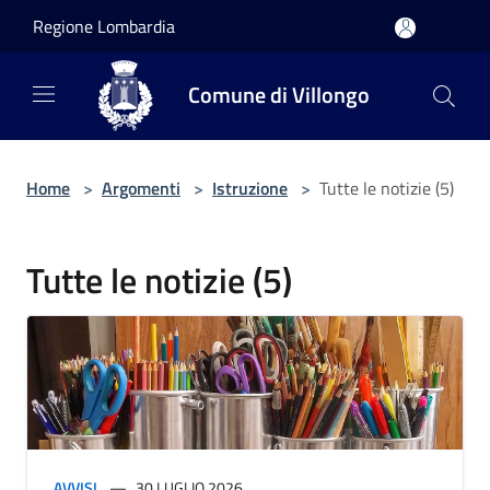
Salta al contenuto principale
Regione Lombardia
Comune di Villongo
Home
>
Argomenti
>
Istruzione
>
Tutte le notizie (5)
Tutte le notizie (5)
AVVISI
30 LUGLIO 2026