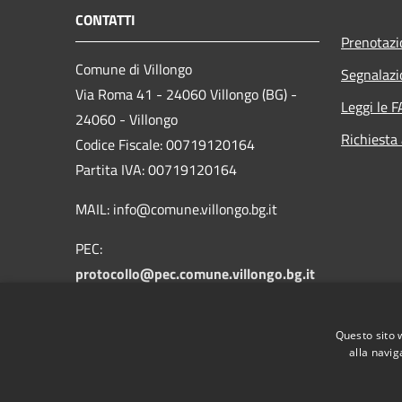
CONTATTI
Prenotaz
Comune di Villongo
Segnalazi
Via Roma 41 - 24060 Villongo (BG) -
Leggi le 
24060 - Villongo
Richiesta
Codice Fiscale: 00719120164
Partita IVA: 00719120164
MAIL: info@comune.villongo.bg.it
PEC:
protocollo@pec.comune.villongo.bg.it
Centralino Unico: +39 035 927222
Questo sito 
alla navig