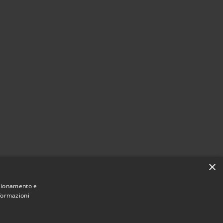
×
nzionamento e
nformazioni