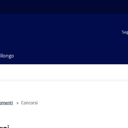
Seg
illongo
omenti
>
Concorsi