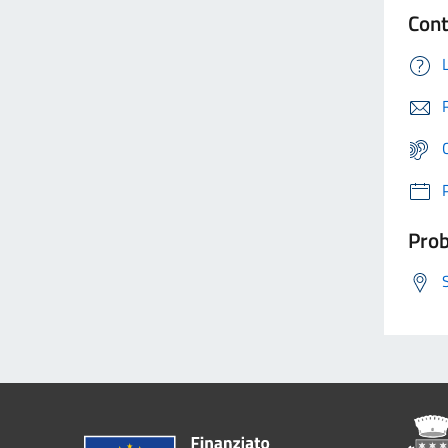
Cont
Prob