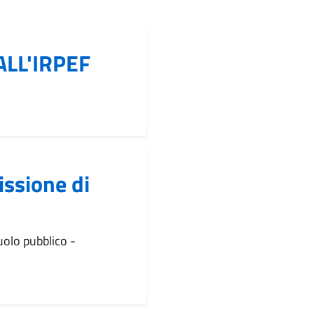
LL'IRPEF
ssione di
olo pubblico -