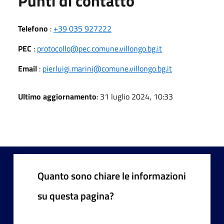
Punti di contatto
Telefono
:
+39 035 927222
PEC
:
protocollo@pec.comune.villongo.bg.it
Email
:
pierluigi.marini@comune.villongo.bg.it
Ultimo aggiornamento
: 31 luglio 2024, 10:33
Quanto sono chiare le informazioni
su questa pagina?