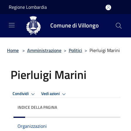
Salta al contenuto principale
Regione Lombardia
Comune di Villongo
Home
>
Amministrazione
>
Politici
>
Pierluigi Marini
Pierluigi Marini
Condividi
Vedi azioni
INDICE DELLA PAGINA
Organizzazioni