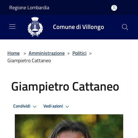
Salta al contenuto principale
Regione Lombardia
Comune di Villongo
Home
>
Amministrazione
>
Politici
>
Giampietro Cattaneo
Giampietro Cattaneo
Condividi
Vedi azioni