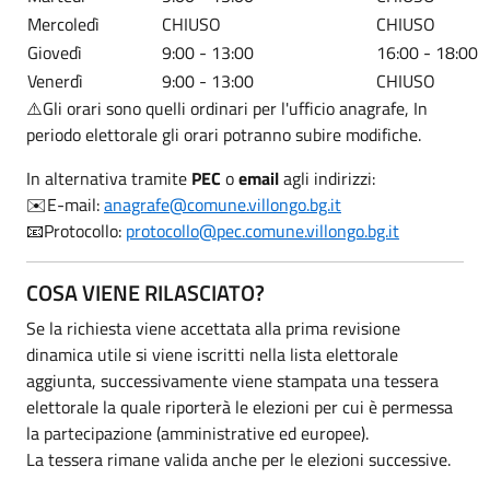
Mercoledì
CHIUSO
CHIUSO
Giovedì
9:00 - 13:00
16:00 - 18:00
Venerdì
9:00 - 13:00
CHIUSO
⚠️Gli orari sono quelli ordinari per l'ufficio anagrafe, In
periodo elettorale gli orari potranno subire modifiche.
In alternativa tramite
PEC
o
email
agli indirizzi:
✉️E-mail:
anagrafe@comune.villongo.bg.it
📧Protocollo:
protocollo@pec.comune.villongo.bg.it
COSA VIENE RILASCIATO?
Se la richiesta viene accettata alla prima revisione
dinamica utile si viene iscritti nella lista elettorale
aggiunta, successivamente viene stampata una tessera
elettorale la quale riporterà le elezioni per cui è permessa
la partecipazione (amministrative ed europee).
La tessera rimane valida anche per le elezioni successive.