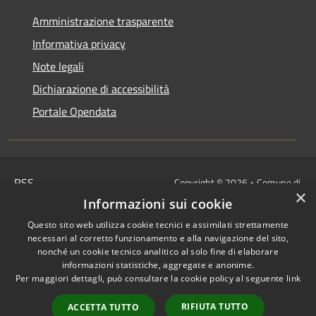
Amministrazione trasparente
Informativa privacy
Note legali
Dichiarazione di accessibilità
Portale Opendata
RSS
Copyright © 2026 • Comune di
×
Accessibilità
Villongo • Powered by
Informazioni sui cookie
Privacy
Municipium
Accesso
•
Questo sito web utilizza cookie tecnici e assimilati strettamente
Cookie
redazione
necessari al corretto funzionamento e alla navigazione del sito,
Mappa del sito
nonché un cookie tecnico analitico al solo fine di elaborare
informazioni statistiche, aggregate e anonime.
IBAN COMUNALI: per i cittadini
Per maggiori dettagli, può consultare la cookie policy al seguente
link
IT48Z0851453760000000120312
/
RIFIUTA TUTTO
ACCETTA TUTTO