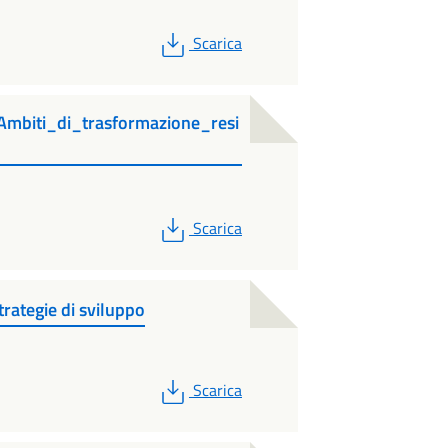
PDF
Scarica
mbiti_di_trasformazione_resi
PDF
Scarica
ategie di sviluppo
PDF
Scarica