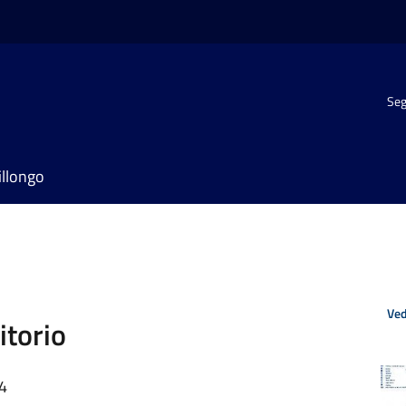
Seg
illongo
Ved
itorio
54