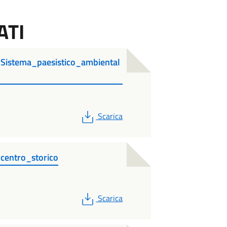
ATI
_Sistema_paesistico_ambiental
PDF
Scarica
_centro_storico
PDF
Scarica