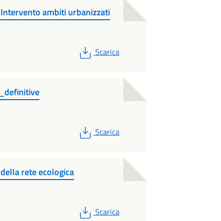
Intervento ambiti urbanizzati
PDF
Scarica
definitive
PDF
Scarica
 della rete ecologica
PDF
Scarica