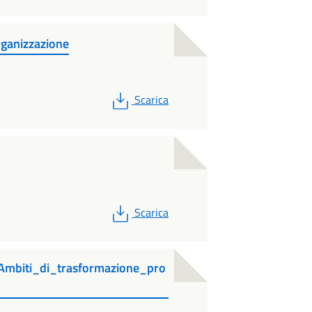
organizzazione
PDF
Scarica
PDF
Scarica
Ambiti_di_trasformazione_pro