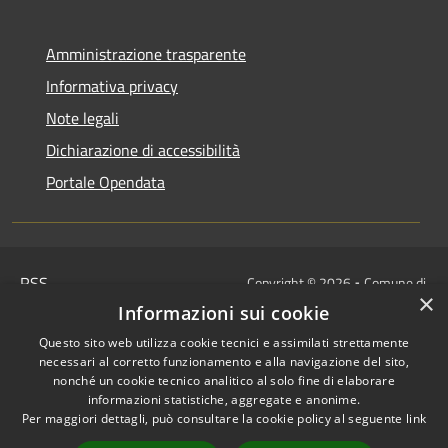
Amministrazione trasparente
Informativa privacy
Note legali
Dichiarazione di accessibilità
Portale Opendata
RSS
Copyright © 2026 • Comune di
×
Accessibilità
Villongo • Powered by
Informazioni sui cookie
Privacy
Municipium
Accesso
•
Questo sito web utilizza cookie tecnici e assimilati strettamente
Cookie
redazione
necessari al corretto funzionamento e alla navigazione del sito,
Mappa del sito
nonché un cookie tecnico analitico al solo fine di elaborare
informazioni statistiche, aggregate e anonime.
IBAN COMUNALI: per i cittadini
Per maggiori dettagli, può consultare la cookie policy al seguente
link
IT48Z0851453760000000120312