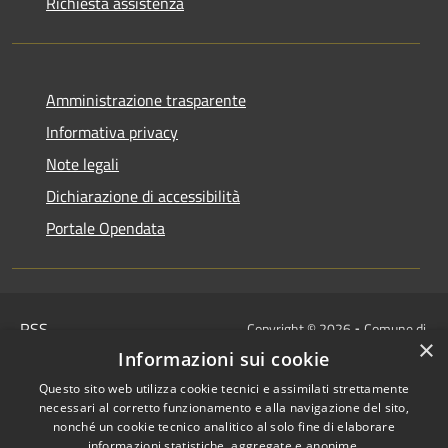
Richiesta assistenza
Amministrazione trasparente
Informativa privacy
Note legali
Dichiarazione di accessibilità
Portale Opendata
RSS
Copyright © 2026 • Comune di
×
Accessibilità
Villongo • Powered by
Informazioni sui cookie
Privacy
Municipium
Accesso
•
Questo sito web utilizza cookie tecnici e assimilati strettamente
Cookie
redazione
necessari al corretto funzionamento e alla navigazione del sito,
Mappa del sito
nonché un cookie tecnico analitico al solo fine di elaborare
informazioni statistiche, aggregate e anonime.