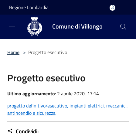
Salta al contenuto principale
Regione Lombardia
Comune di Villongo
Home
>
Progetto esecutivo
Progetto esecutivo
Ultimo aggiornamento
: 2 aprile 2020, 17:14
progetto definitivo/esecutivo, impianti elettrici, meccanici,
antincendio e sicurezza
Condividi: