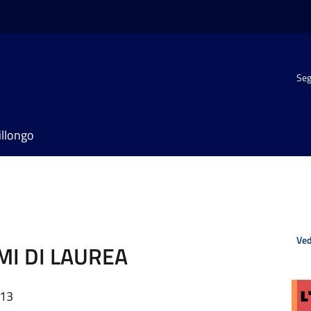
Seg
illongo
Ved
MI DI LAUREA
:13