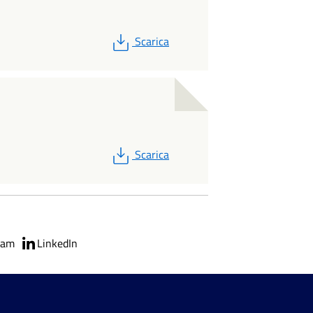
PDF
Scarica
PDF
Scarica
ram
LinkedIn