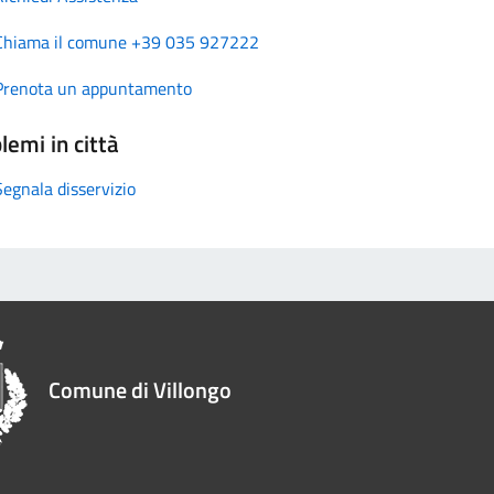
Chiama il comune +39 035 927222
Prenota un appuntamento
lemi in città
Segnala disservizio
Comune di Villongo