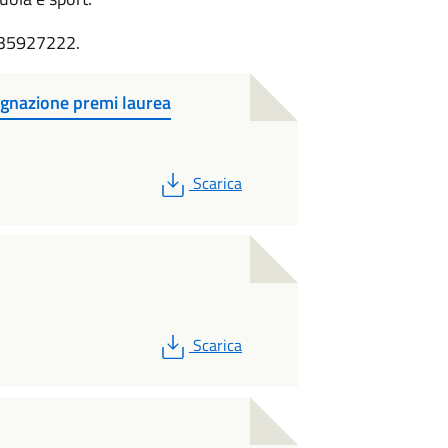
 035927222.
nazione premi laurea
PDF
Scarica
PDF
Scarica