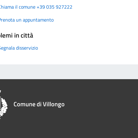
Chiama il comune +39 035 927222
Prenota un appuntamento
lemi in città
Segnala disservizio
Comune di Villongo