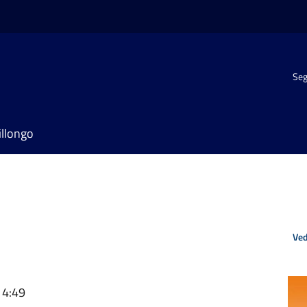
Seg
illongo
Ved
14:49