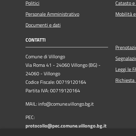
Politici
Catasto e
Personale Amministrativo
Mobilità e
Documenti e dati
CONTATTI
Prenotaz
Comune di Villongo
Segnalazi
Via Roma 41 - 24060 Villongo (BG) -
Leggi le 
24060 - Villongo
Richiesta
Codice Fiscale: 00719120164
Partita IVA: 00719120164
MAIL: info@comune.villongo.bg.it
PEC:
protocollo@pec.comune.villongo.bg.it
Centralino Unico: +39 035 927222