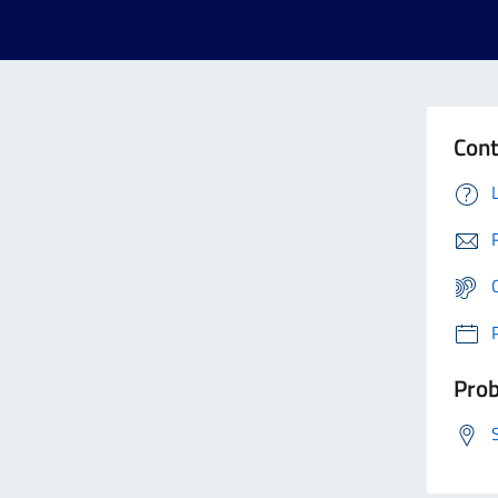
Cont
Prob