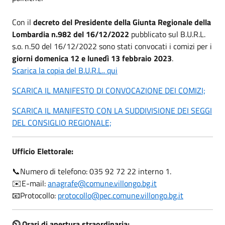
Con il
decreto del Presidente della Giunta Regionale della
Lombardia n.982 del 16/12/2022
pubblicato sul B.U.R.L.
s.o. n.50 del 16/12/2022 sono stati convocati i comizi per i
giorni domenica 12 e lunedì 13 febbraio 2023
.
Scarica la copia del B.U.R.L.. qui
SCARICA IL MANIFESTO DI CONVOCAZIONE DEI COMIZI;
SCARICA IL MANIFESTO CON LA SUDDIVISIONE DEI SEGGI
DEL CONSIGLIO REGIONALE;
Ufficio Elettorale:
📞Numero di telefono: 035 92 72 22 interno 1.
✉️E-mail:
anagrafe@comune.villongo.bg.it
📧Protocollo:
protocollo@pec.comune.villongo.bg.it
⏲ Orari di apertura straordinaria: