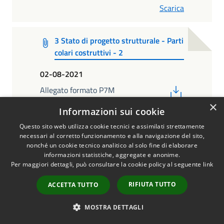
Scarica
3 Stato di progetto strutturale - Parti
colari costruttivi - 2
02-08-2021
PDF
Allegato formato P7M
×
Scarica
Informazioni sui cookie
Questo sito web utilizza cookie tecnici e assimilati strettamente
necessari al corretto funzionamento e alla navigazione del sito,
3 Stato di progetto strutturale - Parti
nonché un cookie tecnico analitico al solo fine di elaborare
colari costruttivi - 1
informazioni statistiche, aggregate e anonime.
Per maggiori dettagli, può consultare la cookie policy al seguente
link
02-08-2021
RIFIUTA TUTTO
ACCETTA TUTTO
PDF
Allegato formato P7M
Scarica
MOSTRA DETTAGLI