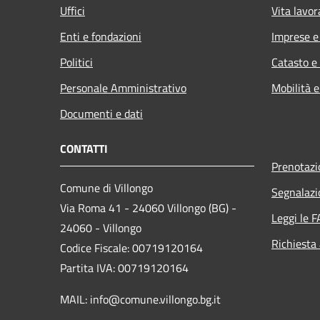
Uffici
Vita lavor
Enti e fondazioni
Imprese 
Politici
Catasto e
Personale Amministrativo
Mobilità e
Documenti e dati
CONTATTI
Prenotaz
Comune di Villongo
Segnalazi
Via Roma 41 - 24060 Villongo (BG) -
Leggi le 
24060 - Villongo
Richiesta
Codice Fiscale: 00719120164
Partita IVA: 00719120164
MAIL: info@comune.villongo.bg.it