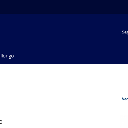
Seg
illongo
Ved
20