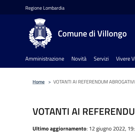
Salta al contenuto principale
Regione Lombardia
Comune di Villongo
Amministrazione
Novità
Servizi
Vivere V
Home
>
VOTANTI AI REFERENDUM ABROGATIVI
VOTANTI AI REFEREND
Ultimo aggiornamento
: 12 giugno 2022, 19