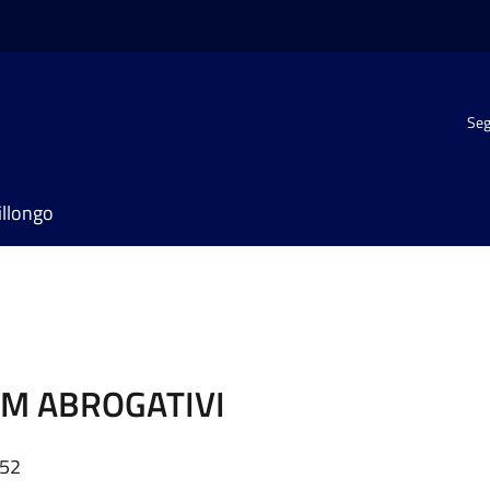
Seg
illongo
UM ABROGATIVI
:52