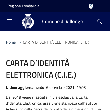
Salta al contenuto principale
Regione Lombardia
Comune di Villongo
Home
>
CARTA D’IDENTITÀ ELETTRONICA (C.I.E.)
CARTA D’IDENTITÀ
ELETTRONICA (C.I.E.)
Ultimo aggiornamento
: 6 dicembre 2021, 19:03
Dal 2019 viene rilasciata in via esclusiva la Carta
d'Identità Elettronica, essa viene stampata dall'Istituto
Poligrafico della Zecca dello Stato delle dimensioni di una