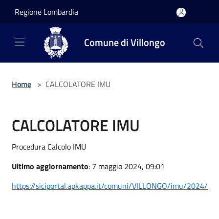
Salta al contenuto principale
Regione Lombardia
Comune di Villongo
Home
>
CALCOLATORE IMU
CALCOLATORE IMU
Procedura Calcolo IMU
Ultimo aggiornamento
: 7 maggio 2024, 09:01
https://siciportal.apkappa.it/comuni/VILLONGO/imu/2024/