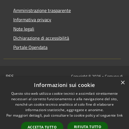
Amministrazione trasparente
Informativa privacy
Note legali
Dichiarazione di accessibilità
Portale Opendata
RSS
Copyright © 2026 • Comune di
×
Accessibilità
Villongo • Powered by
Informazioni sui cookie
Privacy
Municipium
Accesso
•
Questo sito web utilizza cookie tecnici e assimilati strettamente
Cookie
redazione
necessari al corretto funzionamento e alla navigazione del sito,
Mappa del sito
nonché un cookie tecnico analitico al solo fine di elaborare
informazioni statistiche, aggregate e anonime.
IBAN COMUNALI: per i cittadini
Per maggiori dettagli, può consultare la cookie policy al seguente
link
IT48Z0851453760000000120312
/
RIFIUTA TUTTO
ACCETTA TUTTO