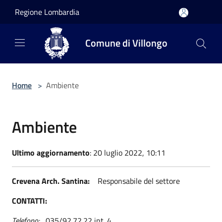
Salta al contenuto principale
Regione Lombardia
Comune di Villongo
Home
>
Ambiente
Ambiente
Ultimo aggiornamento
: 20 luglio 2022, 10:11
Crevena Arch. Santina:
Responsabile del settore
CONTATTI:
Telefono:
035/92.72.22 int. 4