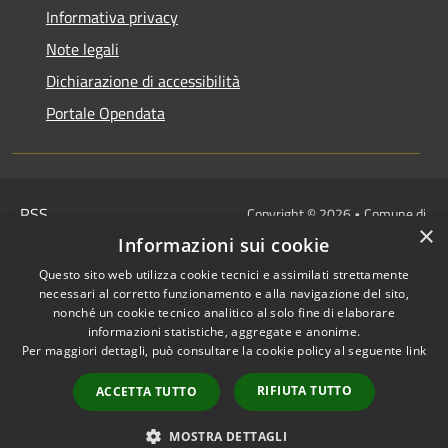
Informativa privacy
Note legali
Dichiarazione di accessibilità
Portale Opendata
RSS
Copyright © 2026 • Comune di
×
Accessibilità
Villongo • Powered by
Informazioni sui cookie
Privacy
Municipium
Accesso
•
Questo sito web utilizza cookie tecnici e assimilati strettamente
Cookie
redazione
necessari al corretto funzionamento e alla navigazione del sito,
Mappa del sito
nonché un cookie tecnico analitico al solo fine di elaborare
informazioni statistiche, aggregate e anonime.
IBAN COMUNALI: per i cittadini
Per maggiori dettagli, può consultare la cookie policy al seguente
link
IT48Z0851453760000000120312
/
RIFIUTA TUTTO
ACCETTA TUTTO
IT32I0100004306TU0000005820
Tesoreria Unica
MOSTRA DETTAGLI