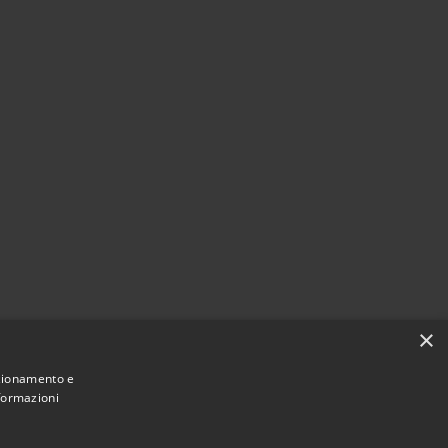
×
nzionamento e
nformazioni