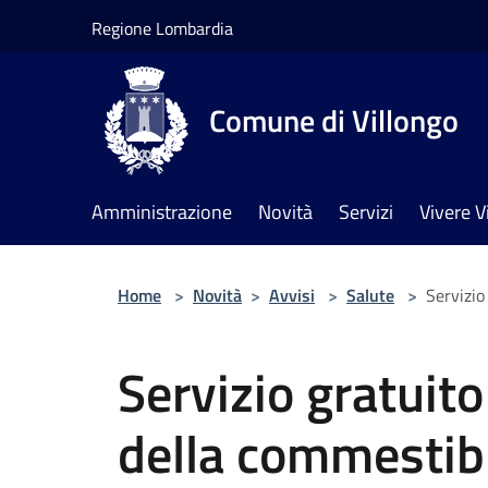
Salta al contenuto principale
Regione Lombardia
Comune di Villongo
Amministrazione
Novità
Servizi
Vivere V
Home
>
Novità
>
Avvisi
>
Salute
>
Servizio
Servizio gratuito
della commestibi