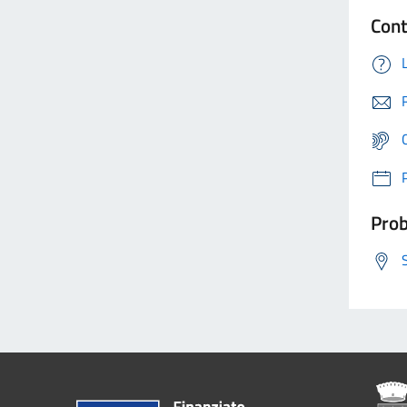
Cont
Prob