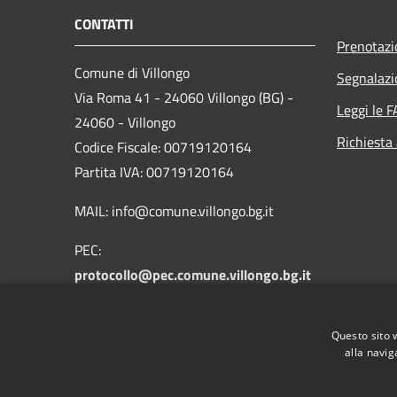
CONTATTI
Prenotaz
Comune di Villongo
Segnalazi
Via Roma 41 - 24060 Villongo (BG) -
Leggi le 
24060 - Villongo
Richiesta
Codice Fiscale: 00719120164
Partita IVA: 00719120164
MAIL: info@comune.villongo.bg.it
PEC:
protocollo@pec.comune.villongo.bg.it
Centralino Unico: +39 035 927222
Questo sito 
alla navig