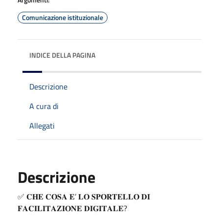
Comunicazione istituzionale
INDICE DELLA PAGINA
Descrizione
A cura di
Allegati
Descrizione
✅️ 𝐂𝐇𝐄 𝐂𝐎𝐒𝐀 𝐄’ 𝐋𝐎 𝐒𝐏𝐎𝐑𝐓𝐄𝐋𝐋𝐎 𝐃𝐈
𝐅𝐀𝐂𝐈𝐋𝐈𝐓𝐀𝐙𝐈𝐎𝐍𝐄 𝐃𝐈𝐆𝐈𝐓𝐀𝐋𝐄?