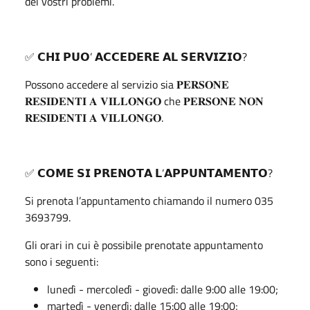
dei vostri problemi.
✅️ 𝗖𝗛𝗜 𝗣𝗨𝗢’ 𝗔𝗖𝗖𝗘𝗗𝗘𝗥𝗘 𝗔𝗟 𝗦𝗘𝗥𝗩𝗜𝗭𝗜𝗢?
Possono accedere al servizio sia 𝐏𝐄𝐑𝐒𝐎𝐍𝐄
𝐑𝐄𝐒𝐈𝐃𝐄𝐍𝐓𝐈 𝐀 𝐕𝐈𝐋𝐋𝐎𝐍𝐆𝐎 che 𝐏𝐄𝐑𝐒𝐎𝐍𝐄 𝐍𝐎𝐍
𝐑𝐄𝐒𝐈𝐃𝐄𝐍𝐓𝐈 𝐀 𝐕𝐈𝐋𝐋𝐎𝐍𝐆𝐎.
✅️ 𝗖𝗢𝗠𝗘 𝗦𝗜 𝗣𝗥𝗘𝗡𝗢𝗧𝗔 𝗟’𝗔𝗣𝗣𝗨𝗡𝗧𝗔𝗠𝗘𝗡𝗧𝗢?
Si prenota l’appuntamento chiamando il numero 035
3693799.
Gli orari in cui è possibile prenotate appuntamento
sono i seguenti:
lunedì - mercoledì - giovedì: dalle 9:00 alle 19:00;
martedì - venerdì: dalle 15:00 alle 19:00;