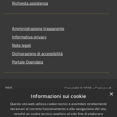
Richiesta assistenza
Amministrazione trasparente
Informativa privacy
Note legali
Dichiarazione di accessibilità
Portale Opendata
RSS
Copyright © 2026 • Comune di
×
Accessibilità
Villongo • Powered by
Informazioni sui cookie
Privacy
Municipium
Accesso
•
Questo sito web utilizza cookie tecnici e assimilati strettamente
Cookie
redazione
necessari al corretto funzionamento e alla navigazione del sito,
Mappa del sito
nonché un cookie tecnico analitico al solo fine di elaborare